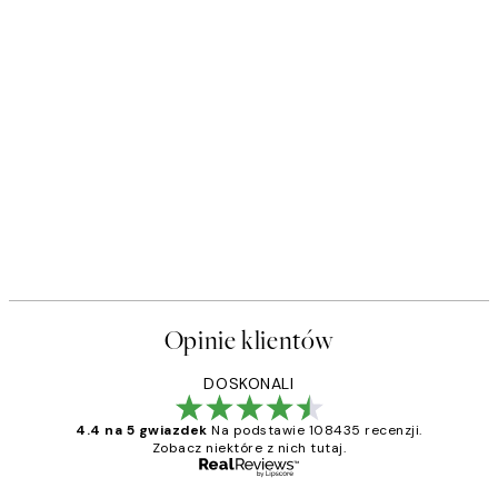
50%*
s Plakat
Sophisticated Dog Plakat
Od 26,98 zł
53,95 zł
Opinie klientów
DOSKONALI
4.4 na 5 gwiazdek
Na podstawie 108435 recenzji.
Zobacz niektóre z nich tutaj.