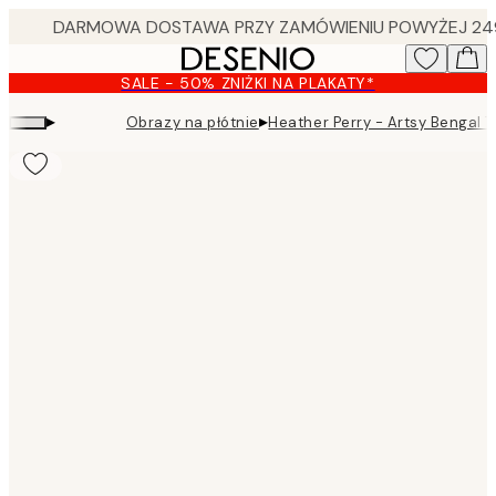
Skip
to
main
SALE - 50% ZNIŻKI NA PLAKATY*
content.
▸
▸
Obrazy na płótnie
Heather Perry - Artsy Bengal T
Product
images