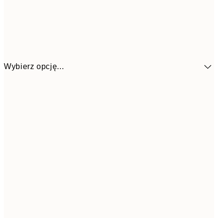
Wybierz opcję...
153,3
30x40 cm