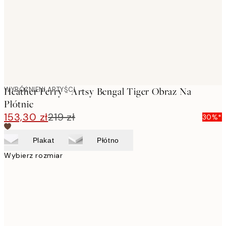
WYRÓŻNIENI ARTYŚCI
Heather Perry - Artsy Bengal Tiger Obraz Na
Płótnie
153,30 zł
219 zł
30%*
Plakat
Płótno
Wybierz rozmiar