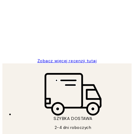
Zweryfikowany kupujący
Opinie
klientów
Excellent quality at a nice price
20 kwi
Magdalena B
Zobacz więcej recenzji tutaj
SZYBKA DOSTAWA
2-4 dni roboczych