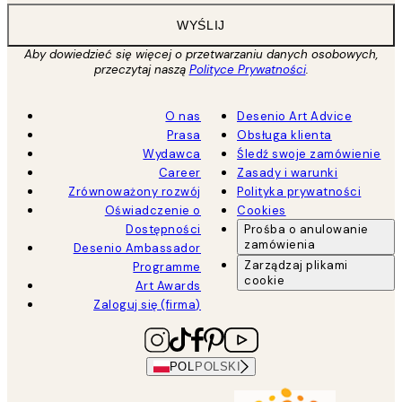
WYŚLIJ
Aby dowiedzieć się więcej o przetwarzaniu danych osobowych,
przeczytaj naszą
Polityce Prywatności
.
O nas
Desenio Art Advice
Prasa
Obsługa klienta
Wydawca
Śledź swoje zamówienie
Career
Zasady i warunki
Zrównoważony rozwój
Polityka prywatności
Oświadczenie o
Cookies
Dostępności
Prośba o anulowanie
zamówienia
Desenio Ambassador
Zarządzaj plikami
Programme
cookie
Art Awards
Zaloguj się (firma)
POL
POLSKI