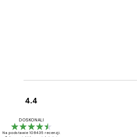
4.4
Opinie
klientów
Excellent quality a
DOSKONALI
Na podstawie 108435 recenzji.