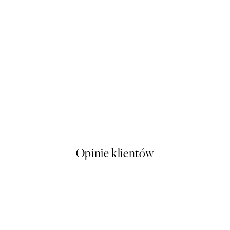
50%*
Sophisticated Dog Plakat
Od 26,98 zł
53,95 zł
Opinie klientów
t a nice price