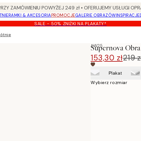
Y ZAMÓWIENIU POWYŻEJ 249 zł • OFERUJEMY USŁUGI OPR
TNIE
RAMKI & AKCESORIA
PROMOCJE
GALERIE OBRAZÓW
INSPIRACJE
SALE - 50% ZNIŻKI NA PLAKATY*
ótnie
AW25
Supernova Obra
153,30 zł
219 z
Plakat
Wybierz rozmiar