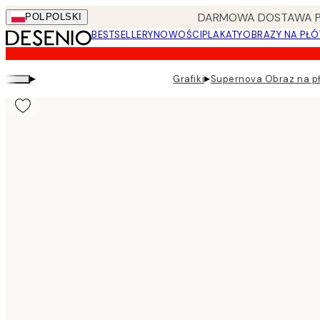
Skip
DARMOWA DOSTAWA PRZ
POL
POLSKI
to
BESTSELLERY
NOWOŚCI
PLAKATY
OBRAZY NA PŁÓ
main
content.
▸
▸
Grafiki
Supernova Obraz na pł