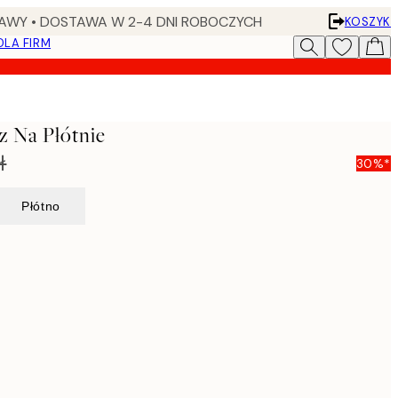
AWY • DOSTAWA W 2-4 DNI ROBOCZYCH
KOSZYK
DLA FIRM
z Na Płótnie
ł
30%*
Płótno