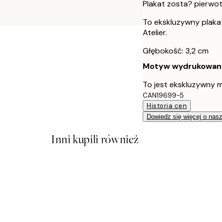
Plakat zosta? pierwo
To ekskluzywny plaka
Atelier.
Głębokość: 3,2 cm
Motyw wydrukowany j
To jest ekskluzywny m
CAN19699-5
Historia cen
Dowiedz się więcej o nas
Inni kupili również