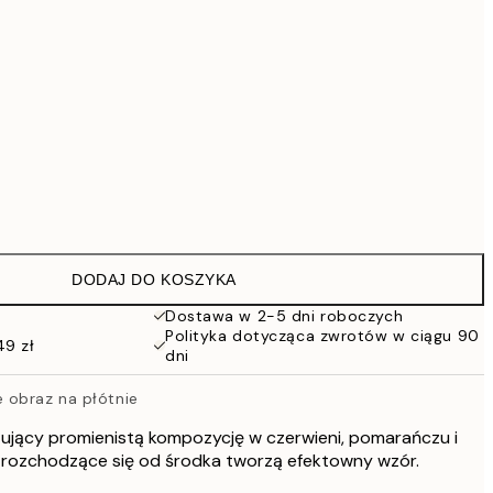
419 zł
559,30 zł
799 zł
1609,30 zł
2299 zł
Brak ramki
DODAJ DO KOSZYKA
Dostawa w 2-5 dni roboczych
Polityka dotycząca zwrotów w ciągu 90
49 zł
dni
 obraz na płótnie
zujący promienistą kompozycję w czerwieni, pomarańczu i
ie rozchodzące się od środka tworzą efektowny wzór.