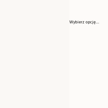
Wybierz opcję...
30x40 cm
50x70 cm