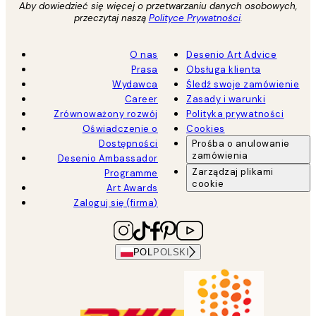
Aby dowiedzieć się więcej o przetwarzaniu danych osobowych,
przeczytaj naszą
Polityce Prywatności
.
O nas
Desenio Art Advice
Prasa
Obsługa klienta
Wydawca
Śledź swoje zamówienie
Career
Zasady i warunki
Zrównoważony rozwój
Polityka prywatności
Oświadczenie o
Cookies
Dostępności
Prośba o anulowanie
zamówienia
Desenio Ambassador
Zarządzaj plikami
Programme
cookie
Art Awards
Zaloguj się (firma)
POL
POLSKI