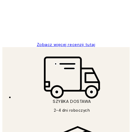
klientów
Excellent quality at a nice price
20 kwi
Magdalena B
Zobacz więcej recenzji tutaj
SZYBKA DOSTAWA
2-4 dni roboczych