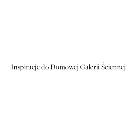
50%*
s Plakat
Soft Couple Plakat
Od 32,23 zł
64,45 zł
Inspiracje do Domowej Galerii Ściennej