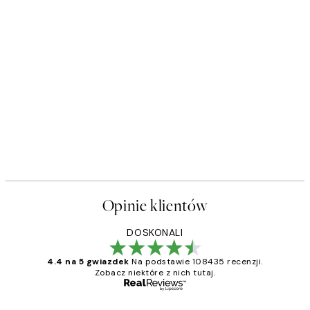
50%*
s Plakat
Sophisticated Dog Plakat
Od 26,98 zł
53,95 zł
Opinie klientów
DOSKONALI
4.4 na 5 gwiazdek
Na podstawie 108435 recenzji.
Zobacz niektóre z nich tutaj.