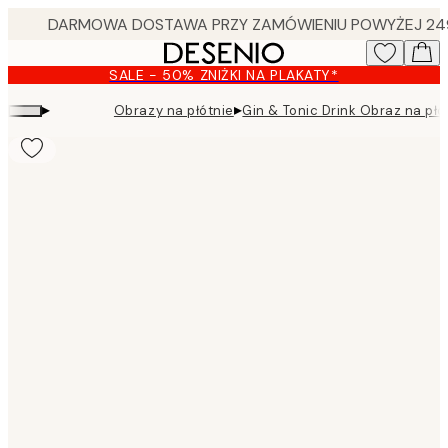
Skip
to
main
SALE - 50% ZNIŻKI NA PLAKATY*
content.
▸
▸
Obrazy na płótnie
Gin & Tonic Drink Obraz na płó
Product
images