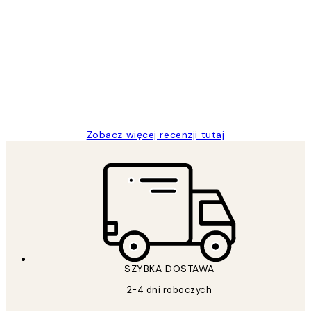
Zweryfikowany kupujący
Opinie
klientów
Excellent quality at a nice price
20 kwi
Magdalena B
Zobacz więcej recenzji tutaj
SZYBKA DOSTAWA
2-4 dni roboczych