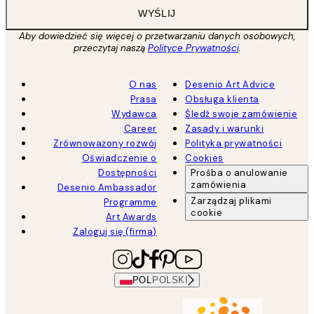
WYŚLIJ
Aby dowiedzieć się więcej o przetwarzaniu danych osobowych,
przeczytaj naszą
Polityce Prywatności
.
O nas
Desenio Art Advice
Prasa
Obsługa klienta
Wydawca
Śledź swoje zamówienie
Career
Zasady i warunki
Zrównoważony rozwój
Polityka prywatności
Oświadczenie o
Cookies
Dostępności
Prośba o anulowanie
zamówienia
Desenio Ambassador
Zarządzaj plikami
Programme
cookie
Art Awards
Zaloguj się (firma)
POL
POLSKI