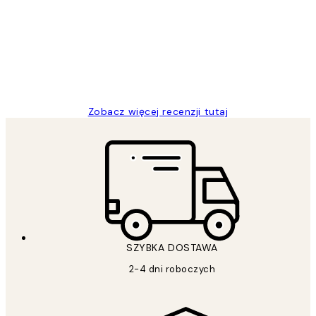
klientów
Excellent quality at a nice price
20 kwi
Magdalena B
Zobacz więcej recenzji tutaj
SZYBKA DOSTAWA
2-4 dni roboczych