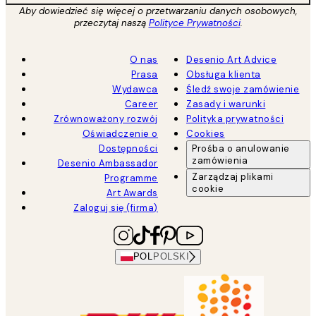
Aby dowiedzieć się więcej o przetwarzaniu danych osobowych,
przeczytaj naszą
Polityce Prywatności
.
O nas
Desenio Art Advice
Prasa
Obsługa klienta
Wydawca
Śledź swoje zamówienie
Career
Zasady i warunki
Zrównoważony rozwój
Polityka prywatności
Oświadczenie o
Cookies
Dostępności
Prośba o anulowanie
zamówienia
Desenio Ambassador
Zarządzaj plikami
Programme
cookie
Art Awards
Zaloguj się (firma)
POL
POLSKI