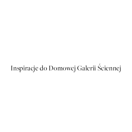
50%*
s Plakat
Soft Couple Plakat
Od 32,23 zł
64,45 zł
Inspiracje do Domowej Galerii Ściennej