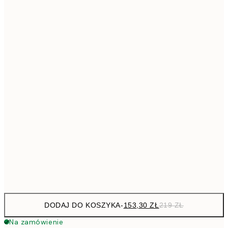
293,3
50x70 cm
41
Brak ramki
DODAJ DO KOSZYKA
-
153,30 ZŁ
219 ZŁ
Na zamówienie