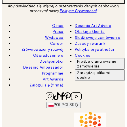
Aby dowiedzieć się więcej o przetwarzaniu danych osobowych,
przeczytaj naszą
Polityce Prywatności
.
O nas
Desenio Art Advice
Prasa
Obsługa klienta
Wydawca
Śledź swoje zamówienie
Career
Zasady i warunki
Zrównoważony rozwój
Polityka prywatności
Oświadczenie o
Cookies
Dostępności
Prośba o anulowanie
zamówienia
Desenio Ambassador
Zarządzaj plikami
Programme
cookie
Art Awards
Zaloguj się (firma)
POL
POLSKI