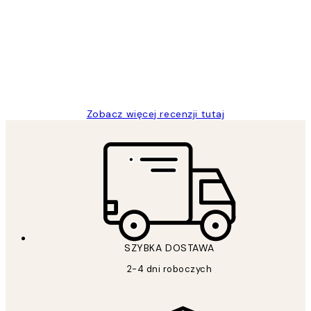
klientów
Excellent quality at a nice price
20 kwi
Magdalena B
Zobacz więcej recenzji tutaj
SZYBKA DOSTAWA
2-4 dni roboczych