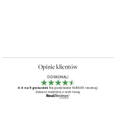
50%*
s Plakat
Polka Dotted Dream Plakat
Od 48,50 zł
97 zł
Opinie klientów
DOSKONALI
4.4 na 5 gwiazdek
Na podstawie 108435 recenzji.
Zobacz niektóre z nich tutaj.
Zweryfikowany kupujący
Opinie