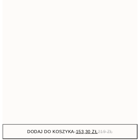
293,3
50x70 cm
41
Brak ramki
DODAJ DO KOSZYKA
-
153,30 ZŁ
219 ZŁ