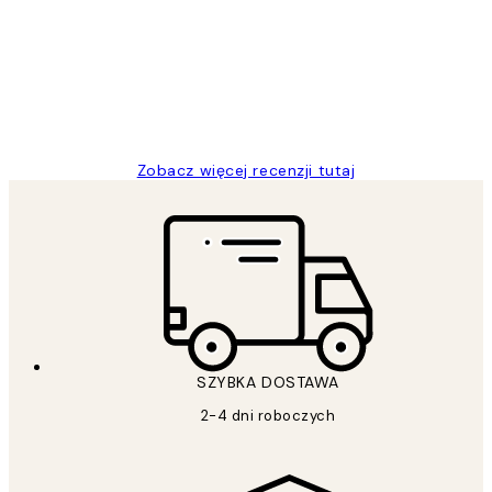
klientów
Excellent quality at a nice price
20 kwi
Magdalena B
Zobacz więcej recenzji tutaj
SZYBKA DOSTAWA
2-4 dni roboczych