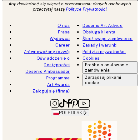
Aby dowiedzieć się więcej o przetwarzaniu danych osobowych,
przeczytaj naszą
Polityce Prywatności
.
O nas
Desenio Art Advice
Prasa
Obsługa klienta
Wydawca
Śledź swoje zamówienie
Career
Zasady i warunki
Zrównoważony rozwój
Polityka prywatności
Oświadczenie o
Cookies
Dostępności
Prośba o anulowanie
zamówienia
Desenio Ambassador
Zarządzaj plikami
Programme
cookie
Art Awards
Zaloguj się (firma)
POL
POLSKI