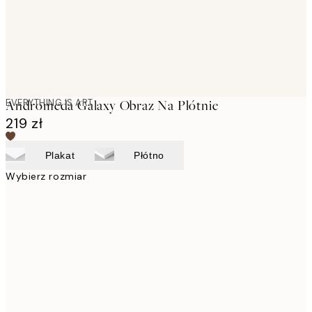
EVERYTHING IS ART
Andromeda Galaxy Obraz Na Płótnie
219 zł
Plakat
Płótno
Wybierz rozmiar