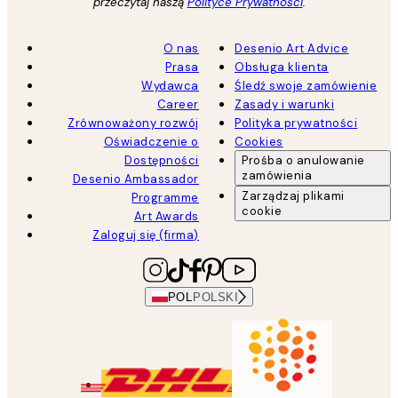
przeczytaj naszą
Polityce Prywatności
.
O nas
Desenio Art Advice
Prasa
Obsługa klienta
Wydawca
Śledź swoje zamówienie
Career
Zasady i warunki
Zrównoważony rozwój
Polityka prywatności
Oświadczenie o
Cookies
Dostępności
Prośba o anulowanie
zamówienia
Desenio Ambassador
Zarządzaj plikami
Programme
cookie
Art Awards
Zaloguj się (firma)
POL
POLSKI