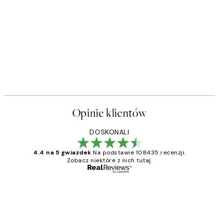
Opinie klientów
DOSKONALI
4.4 na 5 gwiazdek
Na podstawie 108435 recenzji.
Zobacz niektóre z nich tutaj.
Zweryfikowany kupujący
Opinie
klientów
Excellent quality at a nice price