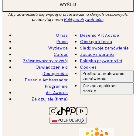
WYŚLIJ
Aby dowiedzieć się więcej o przetwarzaniu danych osobowych,
przeczytaj naszą
Polityce Prywatności
.
O nas
Desenio Art Advice
Prasa
Obsługa klienta
Wydawca
Śledź swoje zamówienie
Career
Zasady i warunki
Zrównoważony rozwój
Polityka prywatności
Oświadczenie o
Cookies
Dostępności
Prośba o anulowanie
zamówienia
Desenio Ambassador
Zarządzaj plikami
Programme
cookie
Art Awards
Zaloguj się (firma)
POL
POLSKI