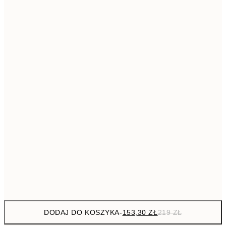
293,3
50x70 cm
41
Brak ramki
DODAJ DO KOSZYKA
-
153,30 ZŁ
219 ZŁ