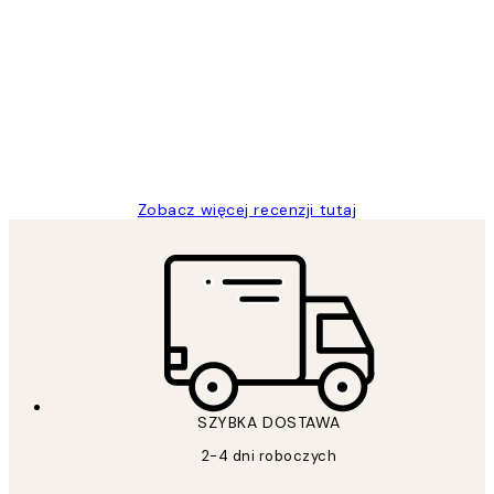
Opinie
klientów
Excellent quality at a nice price
20 kwi
Magdalena B
Zobacz więcej recenzji tutaj
SZYBKA DOSTAWA
2-4 dni roboczych