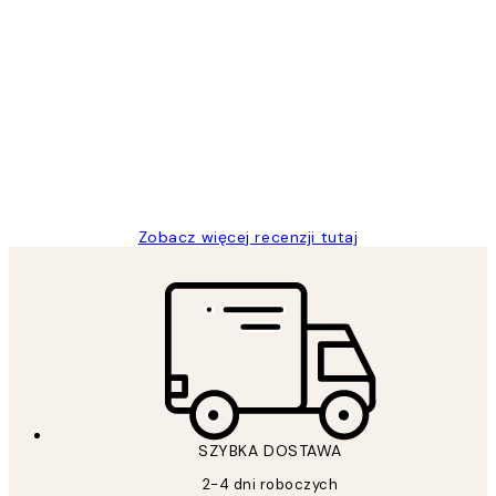
Zweryfikowany kupujący
Opinie
klientów
Excellent quality at a nice price
20 kwi
Magdalena B
Zobacz więcej recenzji tutaj
SZYBKA DOSTAWA
2-4 dni roboczych