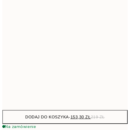
293,3
50x70 cm
41
Brak ramki
DODAJ DO KOSZYKA
-
153,30 ZŁ
219 ZŁ
Na zamówienie