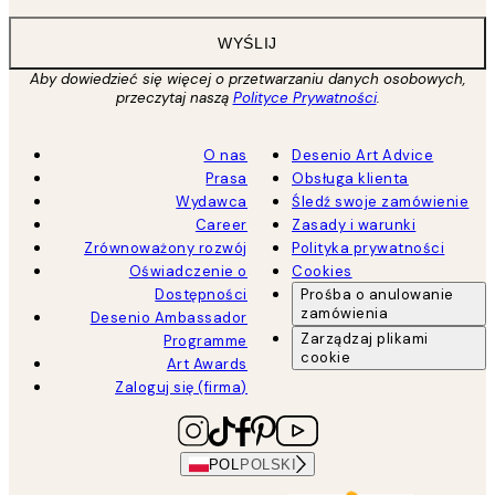
WYŚLIJ
Aby dowiedzieć się więcej o przetwarzaniu danych osobowych,
przeczytaj naszą
Polityce Prywatności
.
O nas
Desenio Art Advice
Prasa
Obsługa klienta
Wydawca
Śledź swoje zamówienie
Career
Zasady i warunki
Zrównoważony rozwój
Polityka prywatności
Oświadczenie o
Cookies
Dostępności
Prośba o anulowanie
zamówienia
Desenio Ambassador
Zarządzaj plikami
Programme
cookie
Art Awards
Zaloguj się (firma)
POL
POLSKI