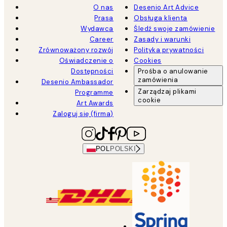
O nas
Desenio Art Advice
Prasa
Obsługa klienta
Wydawca
Śledź swoje zamówienie
Career
Zasady i warunki
Zrównoważony rozwój
Polityka prywatności
Oświadczenie o
Cookies
Dostępności
Prośba o anulowanie
zamówienia
Desenio Ambassador
Zarządzaj plikami
Programme
cookie
Art Awards
Zaloguj się (firma)
POL
POLSKI