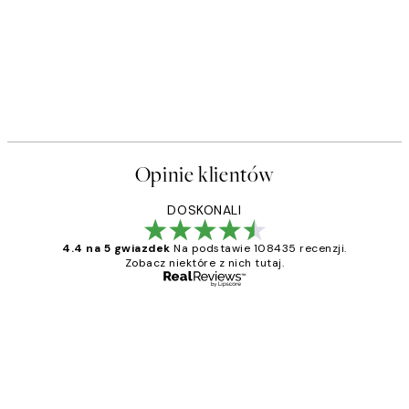
50%*
t
Soft Couple Plakat
Od 32,23 zł
64,45 zł
Opinie klientów
DOSKONALI
4.4 na 5 gwiazdek
Na podstawie 108435 recenzji.
Zobacz niektóre z nich tutaj.
Zweryfikowany kupujący
Opinie
klientów
Excellent quality at a nice price