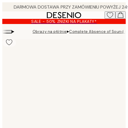
Skip
to
main
SALE - 50% ZNIŻKI NA PLAKATY*
content.
▸
▸
Obrazy na płótnie
Complete Absence of Sound Ob
Product
images