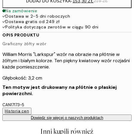
DODAJ DO KOSZYKA
-
153,30 ZŁ
219 ZŁ
Na zamówienie
Dostawa w 2-5 dni roboczych
Dostawa gratis od 249 zł
Polityka dotycząca zwrotów w ciągu 90 dni
OPIS PRODUKTU
Graficzny żółty wzór
William Morris "Larkspur" wzór na obrazie na płótnie w
żółtym i białym kolorze. Ten piękny kwiatowy wzór rozjaśni
każde pomieszczenie.
Głębokość: 3,2 cm
Ten motyw jest drukowany na płótnie o płaskiej
powierzchni.
CAN17173-5
Historia cen
Dowiedz się więcej o naszych produktach
Inni kupili również