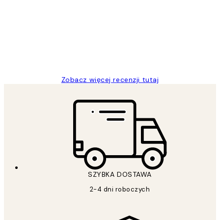
klientów
Excellent quality at a nice price
20 kwi
Magdalena B
Zobacz więcej recenzji tutaj
SZYBKA DOSTAWA
2-4 dni roboczych