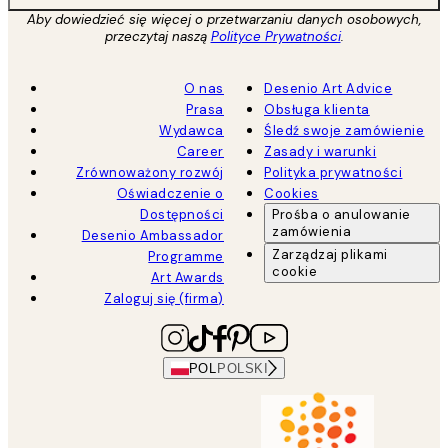
Aby dowiedzieć się więcej o przetwarzaniu danych osobowych,
przeczytaj naszą
Polityce Prywatności
.
O nas
Desenio Art Advice
Prasa
Obsługa klienta
Wydawca
Śledź swoje zamówienie
Career
Zasady i warunki
Zrównoważony rozwój
Polityka prywatności
Oświadczenie o
Cookies
Dostępności
Prośba o anulowanie
zamówienia
Desenio Ambassador
Zarządzaj plikami
Programme
cookie
Art Awards
Zaloguj się (firma)
POL
POLSKI