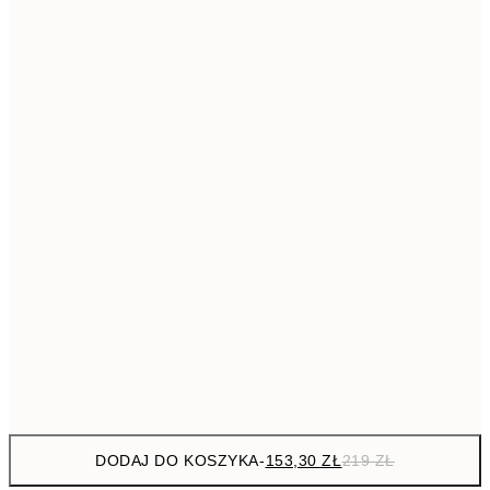
293,3
50x70 cm
41
Brak ramki
DODAJ DO KOSZYKA
-
153,30 ZŁ
219 ZŁ