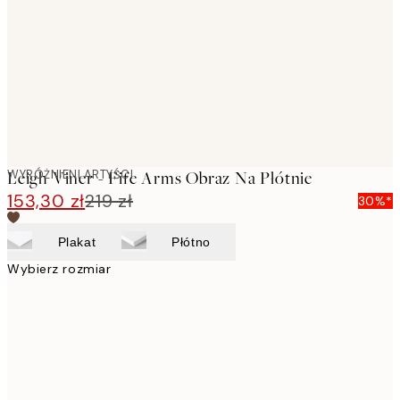
images
WYRÓŻNIENI ARTYŚCI
Leigh Viner - Fife Arms Obraz Na Płótnie
153,30 zł
219 zł
30%*
Plakat
Płótno
Wybierz rozmiar