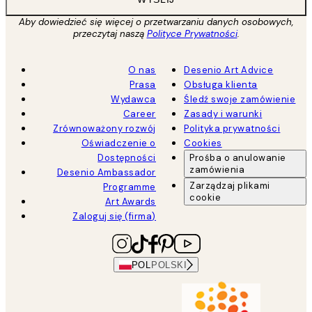
Aby dowiedzieć się więcej o przetwarzaniu danych osobowych,
przeczytaj naszą
Polityce Prywatności
.
O nas
Desenio Art Advice
Prasa
Obsługa klienta
Wydawca
Śledź swoje zamówienie
Career
Zasady i warunki
Zrównoważony rozwój
Polityka prywatności
Oświadczenie o
Cookies
Dostępności
Prośba o anulowanie
zamówienia
Desenio Ambassador
Zarządzaj plikami
Programme
cookie
Art Awards
Zaloguj się (firma)
POL
POLSKI