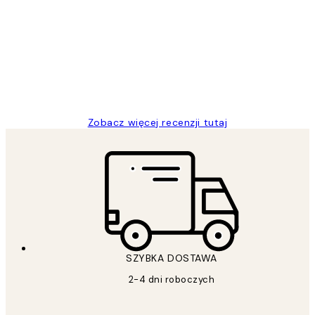
klientów
Excellent quality at a nice price
20 kwi
Magdalena B
Zobacz więcej recenzji tutaj
SZYBKA DOSTAWA
2-4 dni roboczych