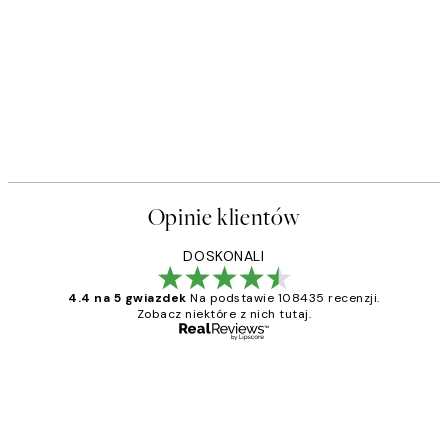
Opinie klientów
DOSKONALI
4.4 na 5 gwiazdek
Na podstawie 108435 recenzji.
Zobacz niektóre z nich tutaj.
Zweryfikowany kupujący
Opinie
klientów
Excellent quality at a nice price