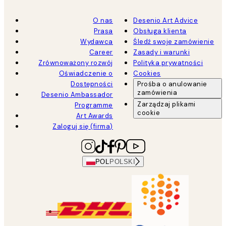
O nas
Desenio Art Advice
Prasa
Obsługa klienta
Wydawca
Śledź swoje zamówienie
Career
Zasady i warunki
Zrównoważony rozwój
Polityka prywatności
Oświadczenie o
Cookies
Dostępności
Prośba o anulowanie
zamówienia
Desenio Ambassador
Zarządzaj plikami
Programme
cookie
Art Awards
Zaloguj się (firma)
POL
POLSKI