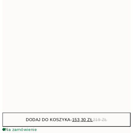
293,3
50x70 cm
41
Brak ramki
DODAJ DO KOSZYKA
-
153,30 ZŁ
219 ZŁ
Na zamówienie