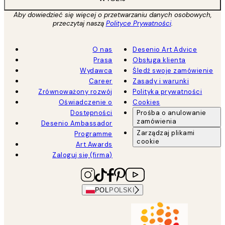
Aby dowiedzieć się więcej o przetwarzaniu danych osobowych,
przeczytaj naszą
Polityce Prywatności
.
O nas
Desenio Art Advice
Prasa
Obsługa klienta
Wydawca
Śledź swoje zamówienie
Career
Zasady i warunki
Zrównoważony rozwój
Polityka prywatności
Oświadczenie o
Cookies
Dostępności
Prośba o anulowanie
zamówienia
Desenio Ambassador
Zarządzaj plikami
Programme
cookie
Art Awards
Zaloguj się (firma)
POL
POLSKI