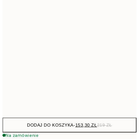
293,3
50x70 cm
41
Brak ramki
DODAJ DO KOSZYKA
-
153,30 ZŁ
219 ZŁ
Na zamówienie