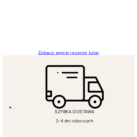
klientów
Excellent quality at a nice price
20 kwi
Magdalena B
Zobacz więcej recenzji tutaj
SZYBKA DOSTAWA
2-4 dni roboczych