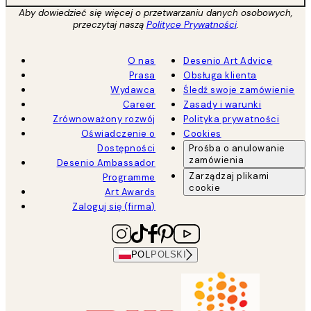
Aby dowiedzieć się więcej o przetwarzaniu danych osobowych,
przeczytaj naszą
Polityce Prywatności
.
O nas
Desenio Art Advice
Prasa
Obsługa klienta
Wydawca
Śledź swoje zamówienie
Career
Zasady i warunki
Zrównoważony rozwój
Polityka prywatności
Oświadczenie o
Cookies
Dostępności
Prośba o anulowanie
zamówienia
Desenio Ambassador
Zarządzaj plikami
Programme
cookie
Art Awards
Zaloguj się (firma)
POL
POLSKI