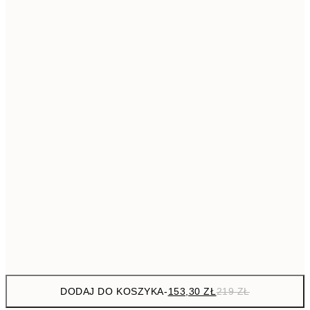
293,3
50x70 cm
41
Brak ramki
DODAJ DO KOSZYKA
-
153,30 ZŁ
219 ZŁ