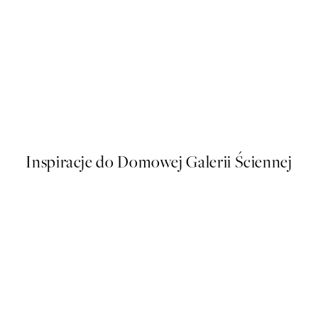
50%*
s Plakat
Sophisticated Dog Plakat
Od 26,98 zł
53,95 zł
Inspiracje do Domowej Galerii Ściennej