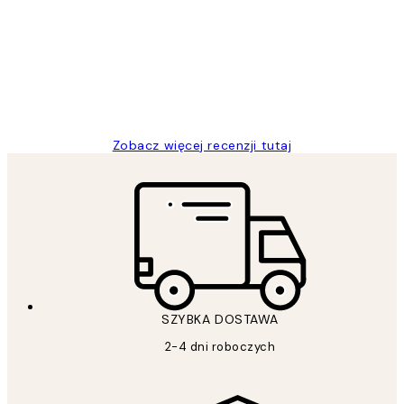
klientów
Excellent quality at a nice price
20 kwi
Magdalena B
Zobacz więcej recenzji tutaj
SZYBKA DOSTAWA
2-4 dni roboczych