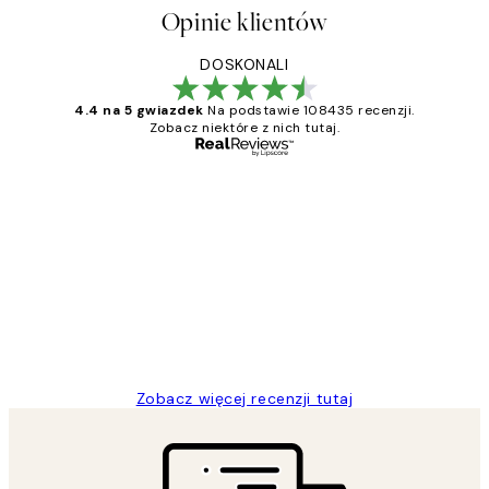
Opinie klientów
DOSKONALI
4.4 na 5 gwiazdek
Na podstawie 108435 recenzji.
Zobacz niektóre z nich tutaj.
Zweryfikowany kupujący
Opinie
klientów
Excellent quality at a nice price
20 kwi
Magdalena B
Zobacz więcej recenzji tutaj