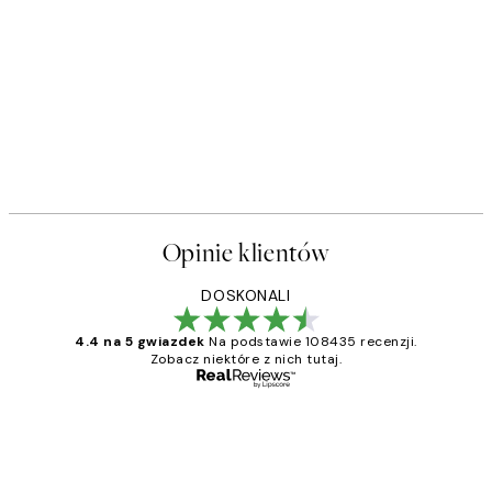
Opinie klientów
DOSKONALI
4.4 na 5 gwiazdek
Na podstawie 108435 recenzji.
Zobacz niektóre z nich tutaj.
Zweryfikowany kupujący
Opinie
klientów
Excellent quality at a nice price