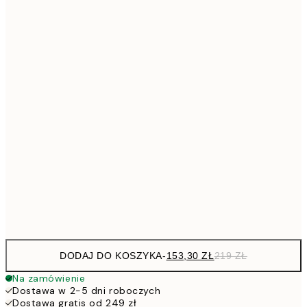
41
Brak ramki
DODAJ DO KOSZYKA
-
153,30 ZŁ
219 ZŁ
Na zamówienie
Dostawa w 2-5 dni roboczych
Dostawa gratis od 249 zł