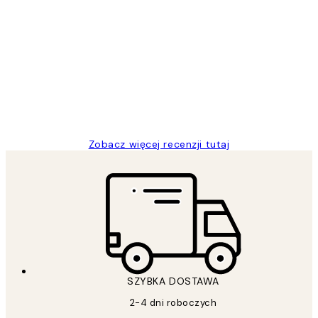
Zweryfikowany kupujący
Opinie
klientów
Excellent quality at a nice price
20 kwi
Magdalena B
Zobacz więcej recenzji tutaj
SZYBKA DOSTAWA
2-4 dni roboczych