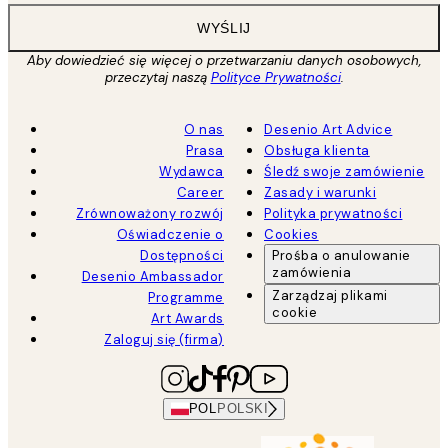
WYŚLIJ
Aby dowiedzieć się więcej o przetwarzaniu danych osobowych,
przeczytaj naszą
Polityce Prywatności
.
O nas
Desenio Art Advice
Prasa
Obsługa klienta
Wydawca
Śledź swoje zamówienie
Career
Zasady i warunki
Zrównoważony rozwój
Polityka prywatności
Oświadczenie o
Cookies
Dostępności
Prośba o anulowanie
zamówienia
Desenio Ambassador
Zarządzaj plikami
Programme
cookie
Art Awards
Zaloguj się (firma)
POL
POLSKI