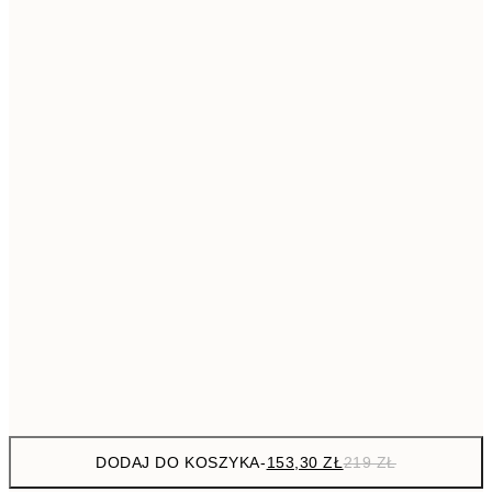
293,3
50x70 cm
41
Brak ramki
DODAJ DO KOSZYKA
-
153,30 ZŁ
219 ZŁ