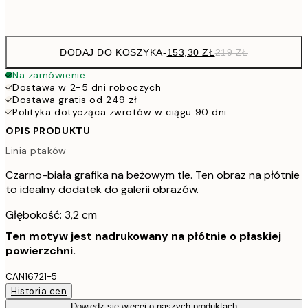
Brak ramki
DODAJ DO KOSZYKA
-
153,30 ZŁ
219 ZŁ
Na zamówienie
Dostawa w 2-5 dni roboczych
Dostawa gratis od 249 zł
Polityka dotycząca zwrotów w ciągu 90 dni
OPIS PRODUKTU
Linia ptaków
Czarno-biała grafika na beżowym tle. Ten obraz na płótnie
to idealny dodatek do galerii obrazów.
Głębokość: 3,2 cm
Ten motyw jest nadrukowany na płótnie o płaskiej
powierzchni.
CAN16721-5
Historia cen
Dowiedz się więcej o naszych produktach