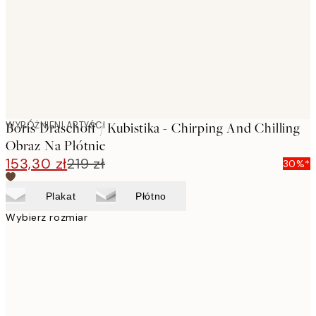
WYRÓŻNIENI ARTYŚCI
Boris Draschoff / Kubistika - Chirping And Chilling
Obraz Na Płótnie
153,30 zł
219 zł
30%*
Plakat
Płótno
Wybierz rozmiar