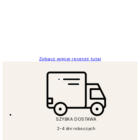
Opinie
klientów
Excellent quality at a nice price
20 kwi
Magdalena B
Zobacz więcej recenzji tutaj
SZYBKA DOSTAWA
2-4 dni roboczych