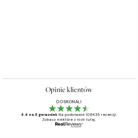
50%*
s Plakat
Sophisticated Dog Plakat
Od 26,98 zł
53,95 zł
Opinie klientów
DOSKONALI
4.4 na 5 gwiazdek
Na podstawie 108435 recenzji.
Zobacz niektóre z nich tutaj.
Zweryfikowany kupujący