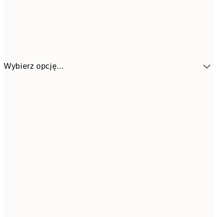
Wybierz opcję...
153,3
30x40 cm