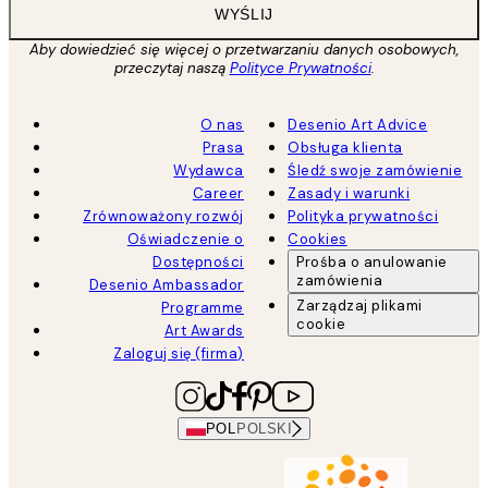
WYŚLIJ
Aby dowiedzieć się więcej o przetwarzaniu danych osobowych,
przeczytaj naszą
Polityce Prywatności
.
O nas
Desenio Art Advice
Prasa
Obsługa klienta
Wydawca
Śledź swoje zamówienie
Career
Zasady i warunki
Zrównoważony rozwój
Polityka prywatności
Oświadczenie o
Cookies
Dostępności
Prośba o anulowanie
zamówienia
Desenio Ambassador
Zarządzaj plikami
Programme
cookie
Art Awards
Zaloguj się (firma)
POL
POLSKI