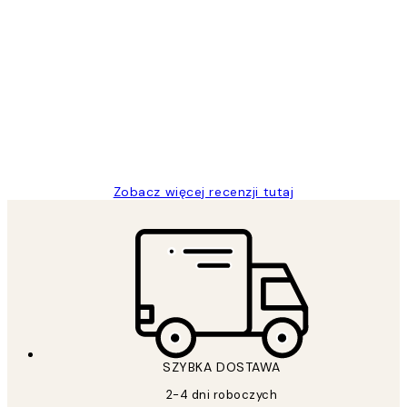
Zweryfikowany kupujący
Opinie
klientów
Excellent quality at a nice price
20 kwi
Magdalena B
Zobacz więcej recenzji tutaj
SZYBKA DOSTAWA
2-4 dni roboczych