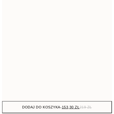
293,3
50x70 cm
41
Brak ramki
DODAJ DO KOSZYKA
-
153,30 ZŁ
219 ZŁ