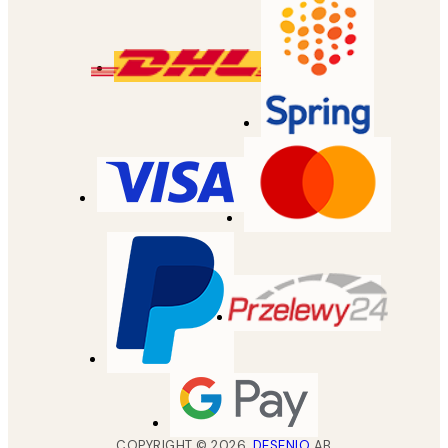
COPYRIGHT ©
2026
,
DESENIO
AB