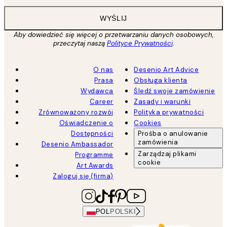
WYŚLIJ
Aby dowiedzieć się więcej o przetwarzaniu danych osobowych,
przeczytaj naszą
Polityce Prywatności
.
O nas
Desenio Art Advice
Prasa
Obsługa klienta
Wydawca
Śledź swoje zamówienie
Career
Zasady i warunki
Zrównoważony rozwój
Polityka prywatności
Oświadczenie o
Cookies
Dostępności
Prośba o anulowanie
zamówienia
Desenio Ambassador
Zarządzaj plikami
Programme
cookie
Art Awards
Zaloguj się (firma)
POL
POLSKI