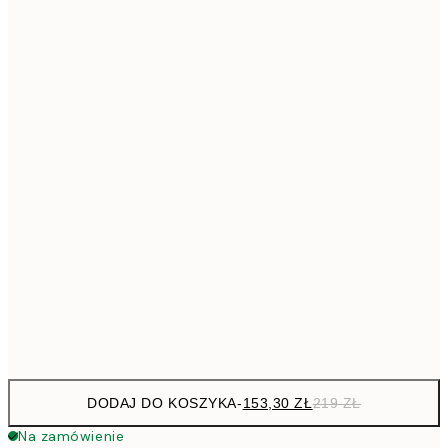
559,3
70x100 cm
79
Brak ramki
DODAJ DO KOSZYKA
-
153,30 ZŁ
219 ZŁ
Na zamówienie