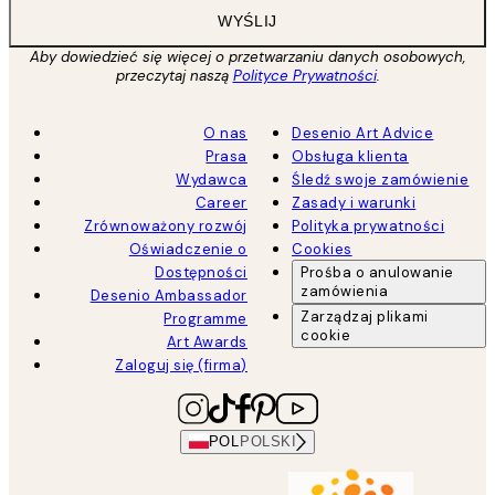
WYŚLIJ
Aby dowiedzieć się więcej o przetwarzaniu danych osobowych,
przeczytaj naszą
Polityce Prywatności
.
O nas
Desenio Art Advice
Prasa
Obsługa klienta
Wydawca
Śledź swoje zamówienie
Career
Zasady i warunki
Zrównoważony rozwój
Polityka prywatności
Oświadczenie o
Cookies
Dostępności
Prośba o anulowanie
zamówienia
Desenio Ambassador
Zarządzaj plikami
Programme
cookie
Art Awards
Zaloguj się (firma)
POL
POLSKI