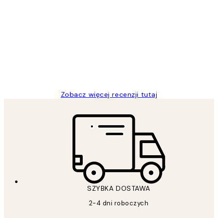
Zweryfikowany kupujący
Opinie
klientów
Excellent quality at a nice price
20 kwi
Magdalena B
Zobacz więcej recenzji tutaj
SZYBKA DOSTAWA
2-4 dni roboczych