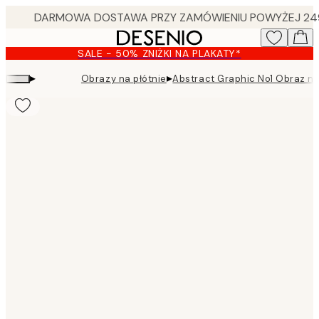
Skip
to
main
SALE - 50% ZNIŻKI NA PLAKATY*
content.
▸
▸
Obrazy na płótnie
Abstract Graphic No1 Obraz na
Product
images