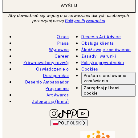
WYŚLIJ
Aby dowiedzieć się więcej o przetwarzaniu danych osobowych,
przeczytaj naszą
Polityce Prywatności
.
O nas
Desenio Art Advice
Prasa
Obsługa klienta
Wydawca
Śledź swoje zamówienie
Career
Zasady i warunki
Zrównoważony rozwój
Polityka prywatności
Oświadczenie o
Cookies
Dostępności
Prośba o anulowanie
zamówienia
Desenio Ambassador
Zarządzaj plikami
Programme
cookie
Art Awards
Zaloguj się (firma)
POL
POLSKI