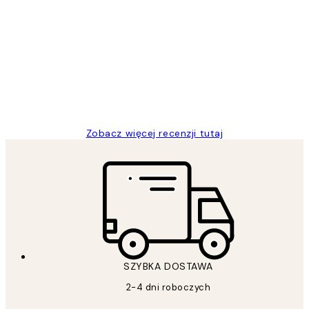
Zweryfikowany kupujący
Opinie
klientów
Excellent quality at a nice price
20 kwi
Magdalena B
Zobacz więcej recenzji tutaj
SZYBKA DOSTAWA
2-4 dni roboczych