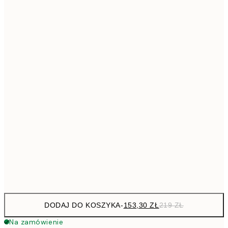
293,3
50x70 cm
41
Brak ramki
DODAJ DO KOSZYKA
-
153,30 ZŁ
219 ZŁ
Na zamówienie