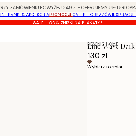
Y ZAMÓWIENIU POWYŻEJ 249 zł • OFERUJEMY USŁUGI OPR
TNIE
RAMKI & AKCESORIA
PROMOCJE
GALERIE OBRAZÓW
INSPIRACJE
SALE - 50% ZNIŻKI NA PLAKATY*
DESENIO HOME
Line Wave Dark
130 zł
Wybierz rozmiar