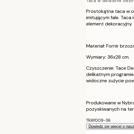
Taca w delikatne beżo
Prostokątna taca w o
imitującym fale. Taca
element dekoracyjny.
Materiał: Fornir brzoz
Wymiary: 36x28 cm.
Czyszczenie: Tace De
delikatnym programi
widoczne zużycie pow
Produkowane w Nybro
pozyskiwanych na ter
TRAY009-36
Dowiedz się więcej o nas