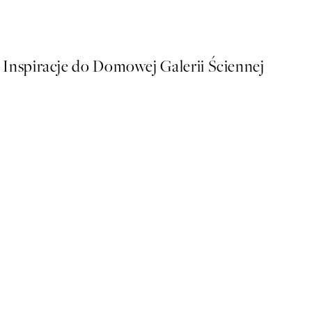
Od 48,50 zł
97 zł
Inspiracje do Domowej Galerii Ściennej