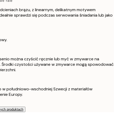
we fale
dcieniach brązu, z linearnym, delikatnym motywem
 idealnie sprawdzi się podczas serwowania śniadania lub jako
owy.
senio można czyścić ręcznie lub myć w zmywarce na
e. Środki czystości używane w zmywarce mogą spowodować
ierzchni.
 w południowo-wschodniej Szwecji z materiałów
enie Europy.
zych produktach