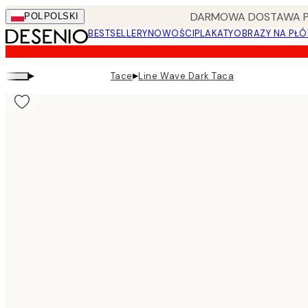
Skip
DARMOWA DOSTAWA PRZ
POL
POLSKI
to
BESTSELLERY
NOWOŚCI
PLAKATY
OBRAZY NA PŁÓ
main
content.
▸
▸
Tace
Line Wave Dark Taca