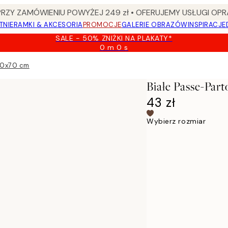
Y ZAMÓWIENIU POWYŻEJ 249 zł • OFERUJEMY USŁUGI OPR
TNIE
RAMKI & AKCESORIA
PROMOCJE
GALERIE OBRAZÓW
INSPIRACJE
SALE - 50% ZNIŻKI NA PLAKATY*
0 m
0 s
Ważny
do:
 50x70 cm
2026-
08-
Białe Passe-Par
09
43 zł
Wybierz rozmiar