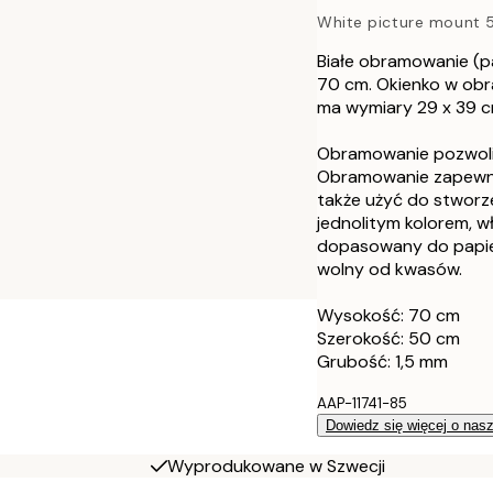
White picture mount
40x50 cm
Białe obramowanie (p
50x70 cm
70 cm. Okienko w obr
ma wymiary 29 x 39 c
50x70 cm
Obramowanie pozwoli 
Obramowanie zapewni
70x100 cm
także użyć do stworze
jednolitym kolorem, wł
dopasowany do papier
wolny od kwasów.
Wysokość: 70 cm
Szerokość: 50 cm
Grubość: 1,5 mm
AAP-11741-85
Dowiedz się więcej o nas
Wyprodukowane w Szwecji