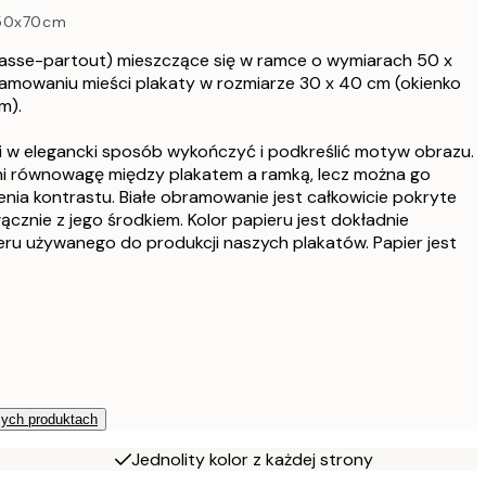
 50x70cm
2
asse-partout) mieszczące się w ramce o wymiarach 50 x
4
amowaniu mieści plakaty w rozmiarze 30 x 40 cm (okienko
m).
4
w elegancki sposób wykończyć i podkreślić motyw obrazu.
 równowagę między plakatem a ramką, lecz można go
7
nia kontrastu. Białe obramowanie jest całkowicie pokryte
ącznie z jego środkiem. Kolor papieru jest dokładnie
u używanego do produkcji naszych plakatów. Papier jest
zych produktach
Jednolity kolor z każdej strony