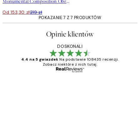
Monumental Composition Obraz na płótnie
Od 153,30 zł
219 zł
POKAZANIE 7 Z 7 PRODUKTÓW
Opinie klientów
DOSKONALI
4.4 na 5 gwiazdek
Na podstawie 108435 recenzji.
Zobacz niektóre z nich tutaj.
Zweryfikowany kupujący
Opinie
klientów
Excellent quality at a nice price
20 kwi
Magdalena B