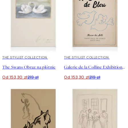
30%*
THE STYLIST COLLECTION
30%*
THE STYLIST COLLECTION
The Swans Obraz na płótnie
Galerie de la Colline Exhibition Obraz na płótnie
Od 153,30 zł
219 zł
Od 153,30 zł
219 zł