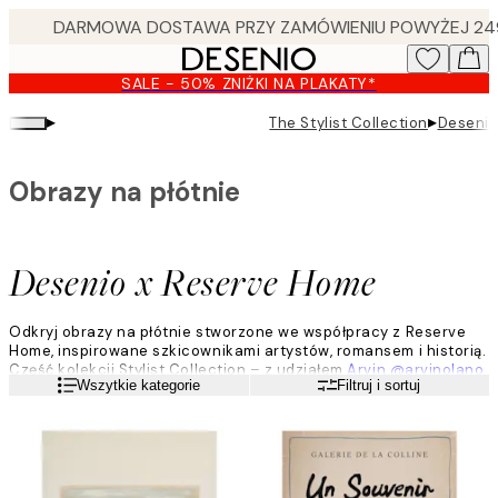
Skip
to
main
SALE - 50% ZNIŻKI NA PLAKATY*
content.
▸
▸
The Stylist Collection
Desenio
Obrazy na płótnie
Desenio x Reserve Home
Odkryj obrazy na płótnie stworzone we współpracy z Reserve
Home, inspirowane szkicownikami artystów, romansem i historią.
Część kolekcji Stylist Collection – z udziałem
Arvin @arvinolano
Czytaj więcej
Wszytkie kategorie
Filtruj i sortuj
i
Saraa @sareish
.