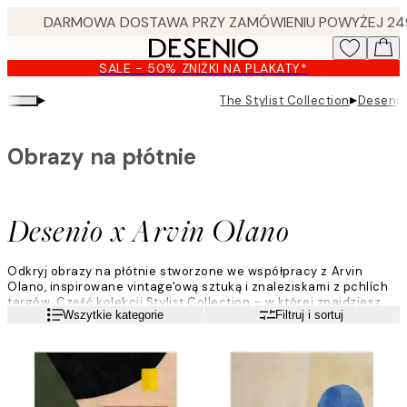
Skip
to
main
SALE - 50% ZNIŻKI NA PLAKATY*
content.
▸
▸
The Stylist Collection
Desenio
Obrazy na płótnie
Desenio x Arvin Olano
Odkryj obrazy na płótnie stworzone we współpracy z Arvin
Olano, inspirowane vintage'ową sztuką i znaleziskami z pchlích
targów. Część kolekcji Stylist Collection – w której znajdziesz
Czytaj więcej
Wszytkie kategorie
Filtruj i sortuj
także
Mallory @reserve_home
i
Saraa @sareish
.