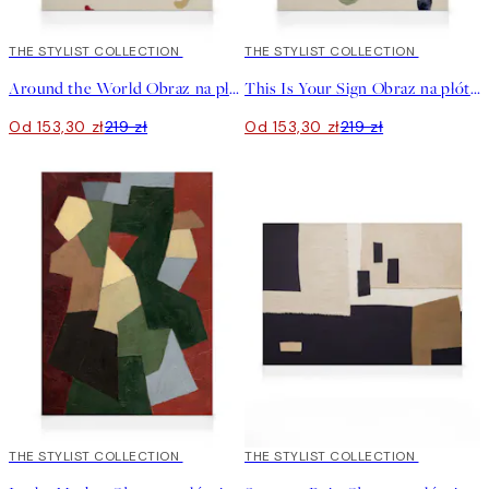
30%*
THE STYLIST COLLECTION
30%*
THE STYLIST COLLECTION
Around the World Obraz na płótnie
This Is Your Sign Obraz na płótnie
Od 153,30 zł
219 zł
Od 153,30 zł
219 zł
30%*
THE STYLIST COLLECTION
30%*
THE STYLIST COLLECTION