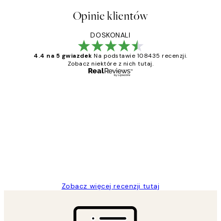
Opinie klientów
DOSKONALI
4.4 na 5 gwiazdek
Na podstawie 108435 recenzji.
Zobacz niektóre z nich tutaj.
Zweryfikowany kupujący
Opinie
klientów
Excellent quality at a nice price
20 kwi
Magdalena B
Zobacz więcej recenzji tutaj