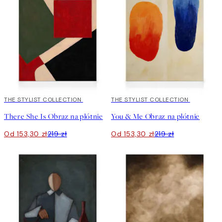
30%*
THE STYLIST COLLECTION
30%*
THE STYLIST COLLECTION
There She Is Obraz na płótnie
You & Me Obraz na płótnie
Od 153,30 zł
219 zł
Od 153,30 zł
219 zł