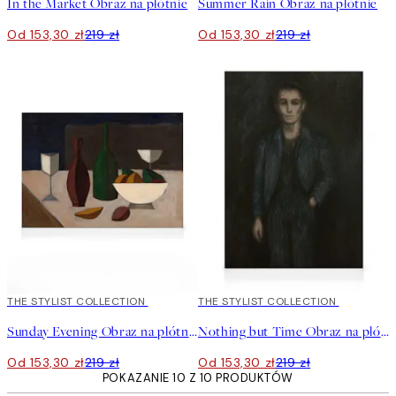
In the Market Obraz na płótnie
Summer Rain Obraz na płótnie
Od 153,30 zł
219 zł
Od 153,30 zł
219 zł
30%*
THE STYLIST COLLECTION
30%*
THE STYLIST COLLECTION
Sunday Evening Obraz na płótnie
Nothing but Time Obraz na płótnie
Od 153,30 zł
219 zł
Od 153,30 zł
219 zł
POKAZANIE 10 Z 10 PRODUKTÓW