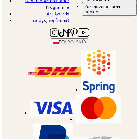
Desenio Ambassador
Zarządzaj plikami
Programme
cookie
Art Awards
Zaloguj się (firma)
POL
POLSKI