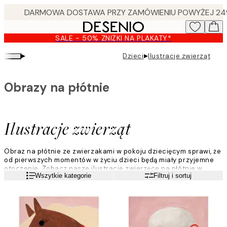
Skip
to
main
SALE - 50% ZNIŻKI NA PLAKATY*
content.
▸
▸
Dzieci
Ilustracje zwierząt
Obrazy na płótnie
Ilustracje zwierząt
Obraz na płótnie ze zwierzakami w pokoju dziecięcym sprawi, że
od pierwszych momentów w życiu dzieci będą miały przyjemne
otoczenie. Zobacz nasze ilustracje zwierzęce na płótnie w
Czytaj więcej
Wszytkie kategorie
Filtruj i sortuj
różnych fasonach, rozmiarach i kolorach dla dzieci w każdym
wieku! Pomóż dzieciom wybrać własne obrazki na płótnie i
powiesić je na ścianie! To idealne ćwiczenie rodzinne dla Ciebie
i Twoich dzieci.