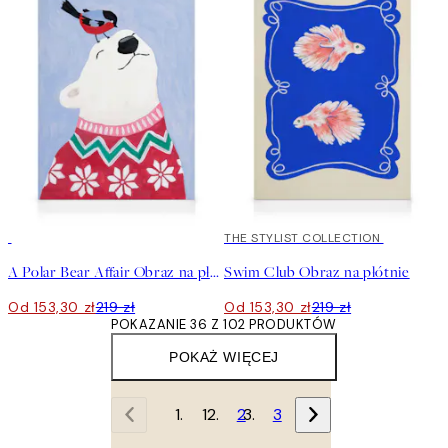
30%*
30%*
THE STYLIST COLLECTION
A Polar Bear Affair Obraz na płótnie
Swim Club Obraz na płótnie
Od 153,30 zł
219 zł
Od 153,30 zł
219 zł
POKAZANIE 36 Z 102 PRODUKTÓW
POKAŻ WIĘCEJ
1
2
3