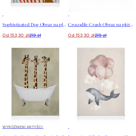
30%*
30%*
Sophisticated Dog Obraz na płótnie
Crocodile Crush Obraz na płótnie
Od 153,30 zł
219 zł
Od 153,30 zł
219 zł
30%*
WYRÓŻNIENI ARTYŚCI
30%*