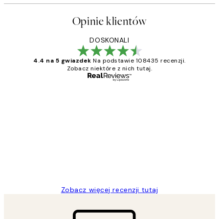
Opinie klientów
DOSKONALI
4.4 na 5 gwiazdek
Na podstawie 108435 recenzji.
Zobacz niektóre z nich tutaj.
Zweryfikowany kupujący
Opinie
klientów
Excellent quality at a nice price
20 kwi
Magdalena B
Zobacz więcej recenzji tutaj