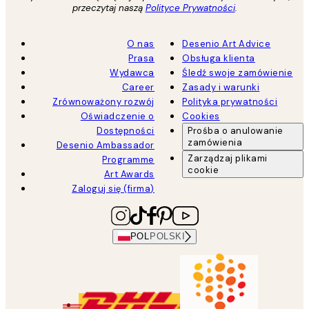
przeczytaj naszą
Polityce Prywatności
.
O nas
Desenio Art Advice
Prasa
Obsługa klienta
Wydawca
Śledź swoje zamówienie
Career
Zasady i warunki
Zrównoważony rozwój
Polityka prywatności
Oświadczenie o
Cookies
Dostępności
Prośba o anulowanie
zamówienia
Desenio Ambassador
Zarządzaj plikami
Programme
cookie
Art Awards
Zaloguj się (firma)
POL
POLSKI