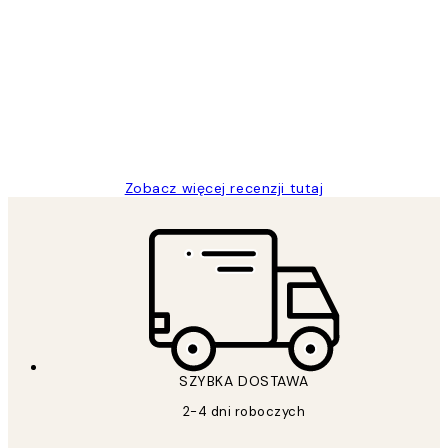
Opinie
klientów
Excellent quality at a nice price
20 kwi
Magdalena B
Zobacz więcej recenzji tutaj
SZYBKA DOSTAWA
2-4 dni roboczych