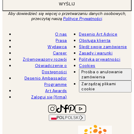
WYŚLIJ
Aby dowiedzieć się więcej o przetwarzaniu danych osobowych,
przeczytaj naszą
Polityce Prywatności
.
O nas
Desenio Art Advice
Prasa
Obsługa klienta
Wydawca
Śledź swoje zamówienie
Career
Zasady i warunki
Zrównoważony rozwój
Polityka prywatności
Oświadczenie o
Cookies
Dostępności
Prośba o anulowanie
zamówienia
Desenio Ambassador
Zarządzaj plikami
Programme
cookie
Art Awards
Zaloguj się (firma)
POL
POLSKI