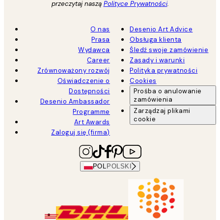
przeczytaj naszą
Polityce Prywatności
.
O nas
Desenio Art Advice
Prasa
Obsługa klienta
Wydawca
Śledź swoje zamówienie
Career
Zasady i warunki
Zrównoważony rozwój
Polityka prywatności
Oświadczenie o
Cookies
Dostępności
Prośba o anulowanie
zamówienia
Desenio Ambassador
Zarządzaj plikami
Programme
cookie
Art Awards
Zaloguj się (firma)
POL
POLSKI