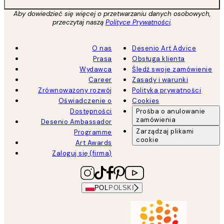
Aby dowiedzieć się więcej o przetwarzaniu danych osobowych,
przeczytaj naszą
Polityce Prywatności
.
O nas
Desenio Art Advice
Prasa
Obsługa klienta
Wydawca
Śledź swoje zamówienie
Career
Zasady i warunki
Zrównoważony rozwój
Polityka prywatności
Oświadczenie o
Cookies
Dostępności
Prośba o anulowanie
zamówienia
Desenio Ambassador
Zarządzaj plikami
Programme
cookie
Art Awards
Zaloguj się (firma)
POL
POLSKI