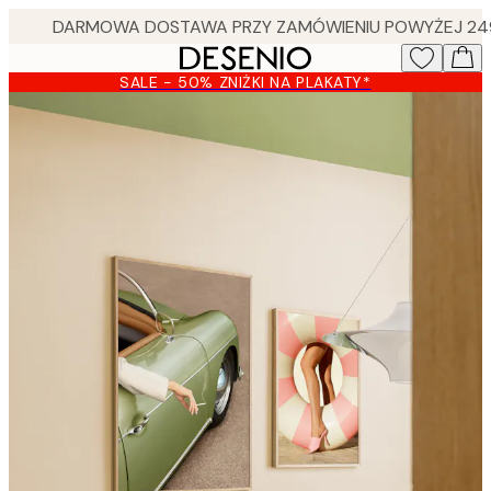
Skip
to
main
SALE - 50% ZNIŻKI NA PLAKATY*
content.