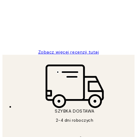
klientów
Excellent quality at a nice price
20 kwi
Magdalena B
Zobacz więcej recenzji tutaj
SZYBKA DOSTAWA
2-4 dni roboczych