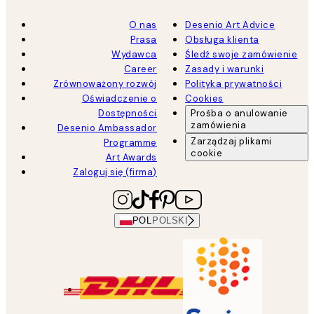
O nas
Desenio Art Advice
Prasa
Obsługa klienta
Wydawca
Śledź swoje zamówienie
Career
Zasady i warunki
Zrównoważony rozwój
Polityka prywatności
Oświadczenie o
Cookies
Dostępności
Prośba o anulowanie
zamówienia
Desenio Ambassador
Zarządzaj plikami
Programme
cookie
Art Awards
Zaloguj się (firma)
POL
POLSKI