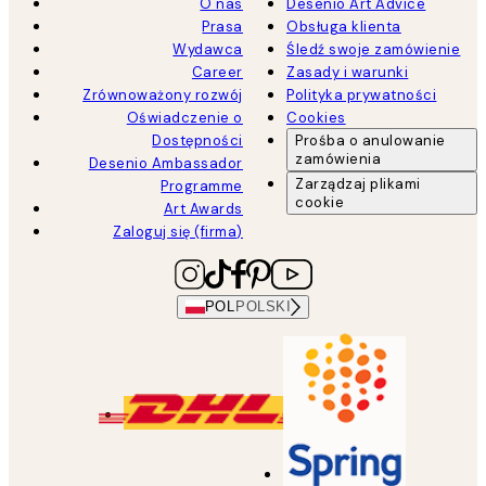
O nas
Desenio Art Advice
Prasa
Obsługa klienta
Wydawca
Śledź swoje zamówienie
Career
Zasady i warunki
Zrównoważony rozwój
Polityka prywatności
Oświadczenie o
Cookies
Dostępności
Prośba o anulowanie
zamówienia
Desenio Ambassador
Zarządzaj plikami
Programme
cookie
Art Awards
Zaloguj się (firma)
POL
POLSKI