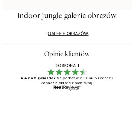
Indoor jungle galeria obrazów
GALERIE OBRAZÓW
Opinie klientów
DOSKONALI
4.4 na 5 gwiazdek
Na podstawie 108435 recenzji.
Zobacz niektóre z nich tutaj.
Zweryfikowany kupujący
Opinie
klientów
Excellent quality at a nice price