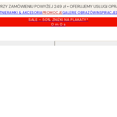
Y ZAMÓWIENIU POWYŻEJ 249 zł • OFERUJEMY USŁUGI OPR
TNIE
RAMKI & AKCESORIA
PROMOCJE
GALERIE OBRAZÓW
INSPIRACJE
SALE - 50% ZNIŻKI NA PLAKATY*
0 m
0 s
Ważny
do:
2026-
08-
09