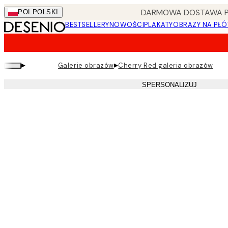
Skip
DARMOWA DOSTAWA PRZ
POL
POLSKI
to
BESTSELLERY
NOWOŚCI
PLAKATY
OBRAZY NA PŁÓ
main
content.
▸
▸
Galerie obrazów
Cherry Red galeria obrazów
SPERSONALIZUJ