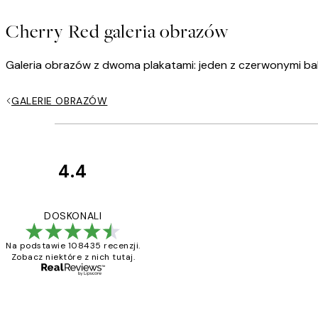
Cherry Red galeria obrazów
Galeria obrazów z dwoma plakatami: jeden z czerwonymi bale
GALERIE OBRAZÓW
4.4
Opinie
klientów
Excellent quality a
DOSKONALI
Na podstawie 108435 recenzji.
Zobacz niektóre z nich tutaj.
20 kwi
Magdalena B