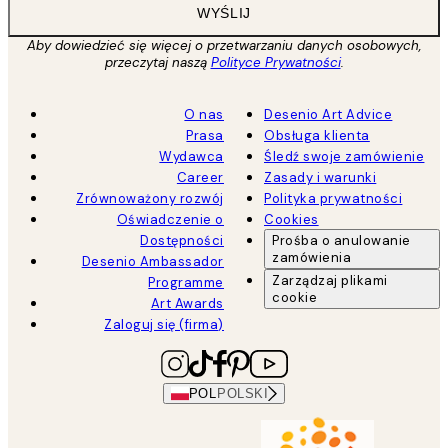
WYŚLIJ
Aby dowiedzieć się więcej o przetwarzaniu danych osobowych,
przeczytaj naszą
Polityce Prywatności
.
O nas
Desenio Art Advice
Prasa
Obsługa klienta
Wydawca
Śledź swoje zamówienie
Career
Zasady i warunki
Zrównoważony rozwój
Polityka prywatności
Oświadczenie o
Cookies
Dostępności
Prośba o anulowanie
zamówienia
Desenio Ambassador
Zarządzaj plikami
Programme
cookie
Art Awards
Zaloguj się (firma)
POL
POLSKI