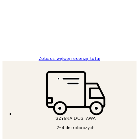
Opinie
klientów
Excellent quality at a nice price
20 kwi
Magdalena B
Zobacz więcej recenzji tutaj
SZYBKA DOSTAWA
2-4 dni roboczych