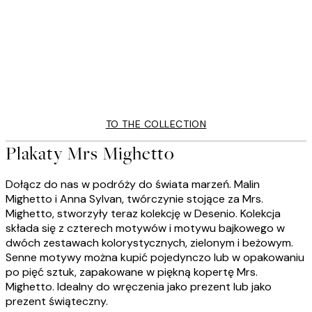
40%*
WYRÓŻNIENI ARTYŚCI
ja Print Plakat
Mrs Mighetto - Mr Emil Plaka
Od 64,80 zł
108 zł
TO THE COLLECTION
Plakaty Mrs Mighetto
Dołącz do nas w podróży do świata marzeń. Malin
Mighetto i Anna Sylvan, twórczynie stojące za Mrs.
Mighetto, stworzyły teraz kolekcję w Desenio. Kolekcja
składa się z czterech motywów i motywu bajkowego w
dwóch zestawach kolorystycznych, zielonym i beżowym.
Senne motywy można kupić pojedynczo lub w opakowaniu
po pięć sztuk, zapakowane w piękną kopertę Mrs.
Mighetto. Idealny do wręczenia jako prezent lub jako
prezent świąteczny.