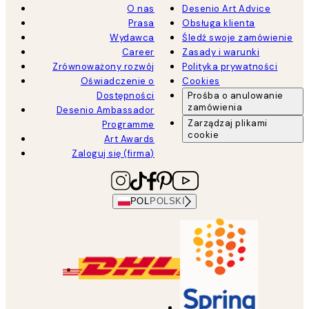
O nas
Desenio Art Advice
Prasa
Obsługa klienta
Wydawca
Śledź swoje zamówienie
Career
Zasady i warunki
Zrównoważony rozwój
Polityka prywatności
Oświadczenie o
Cookies
Dostępności
Prośba o anulowanie
zamówienia
Desenio Ambassador
Zarządzaj plikami
Programme
cookie
Art Awards
Zaloguj się (firma)
POL
POLSKI