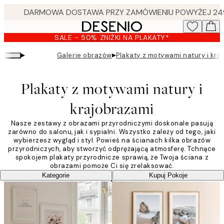
Skip
to
main
SALE - 50% ZNIŻKI NA PLAKATY*
content.
▸
▸
Galerie obrazów
Plakaty z motywami natury i kra
Plakaty z motywami natury i
krajobrazami
Nasze zestawy z obrazami przyrodniczymi doskonale pasują
zarówno do salonu, jak i sypialni. Wszystko zależy od tego, jaki
wybierzesz wygląd i styl. Powieś na ścianach kilka obrazów
przyrodniczych, aby stworzyć odprężającą atmosferę. Tchnące
spokojem plakaty przyrodnicze sprawią, że Twoja ściana z
obrazami pomoże Ci się zrelaksować.
Kategorie
Kupuj Pokoje