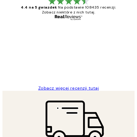
4.4 na 5 gwiazdek
Na podstawie 108435 recenzji.
Zobacz niektóre z nich tutaj.
Zweryfikowany kupujący
Opinie
klientów
Excellent quality at a nice price
20 kwi
Magdalena B
Zobacz więcej recenzji tutaj