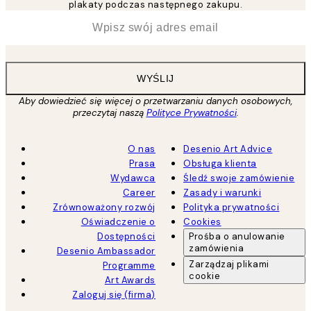
plakaty podczas następnego zakupu.
*
Email
WYŚLIJ
Aby dowiedzieć się więcej o przetwarzaniu danych osobowych,
przeczytaj naszą
Polityce Prywatności
.
O nas
Desenio Art Advice
Prasa
Obsługa klienta
Wydawca
Śledź swoje zamówienie
Career
Zasady i warunki
Zrównoważony rozwój
Polityka prywatności
Oświadczenie o
Cookies
Dostępności
Prośba o anulowanie
zamówienia
Desenio Ambassador
Zarządzaj plikami
Programme
cookie
Art Awards
Zaloguj się (firma)