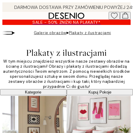
Skip
to
main
SALE - 50% ZNIŻKI NA PLAKATY*
content.
▸
▸
Galerie obrazów
Plakaty z ilustracjami
Plakaty z ilustracjami
W tym miejscu znajdziesz wszystkie nasze zestawy obrazów na
ścianę z ilustracjami! Obrazy i plakaty z ilustracjami dodadzą
autentyczności Twoim wnętrzom. Z pomocą niewielkich środków
spersonalizujesz sztukę w swoim domu. Przeglądaj nasze
zestawy obrazów z ilustracjami i kup taki, który najbardziej
przypadnie Ci do gustu!
Kategorie
Kupuj Pokoje