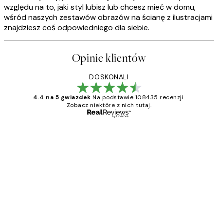
względu na to, jaki styl lubisz lub chcesz mieć w domu,
wśród naszych zestawów obrazów na ścianę z ilustracjami
znajdziesz coś odpowiedniego dla siebie.
Opinie klientów
DOSKONALI
4.4 na 5 gwiazdek
Na podstawie 108435 recenzji.
Zobacz niektóre z nich tutaj.
Zweryfikowany kupujący
Opinie
klientów
Excellent quality at a nice price
20 kwi
Magdalena B