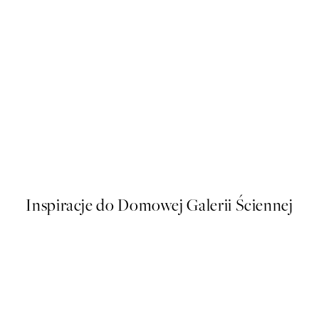
50%*
Coco, Plakat
Od 26,98 zł
53,95 zł
Inspiracje do Domowej Galerii Ściennej