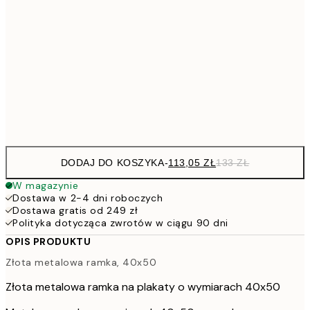
113,0
40x50 cm
13
113,0
50x50 cm
13
143,6
50x70 cm
16
228,6
70x100 cm
26
DODAJ DO KOSZYKA
-
113,05 ZŁ
133 ZŁ
W magazynie
Dostawa w 2-4 dni roboczych
Dostawa gratis od 249 zł
Polityka dotycząca zwrotów w ciągu 90 dni
OPIS PRODUKTU
Złota metalowa ramka, 40x50
Złota metalowa ramka na plakaty o wymiarach 40x50