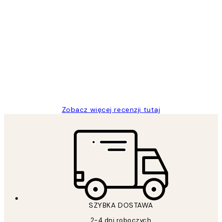
Zweryfikowany kupujący
Opinie
klientów
Excellent quality at a nice price
20 kwi
Magdalena B
Zobacz więcej recenzji tutaj
SZYBKA DOSTAWA
2-4 dni roboczych