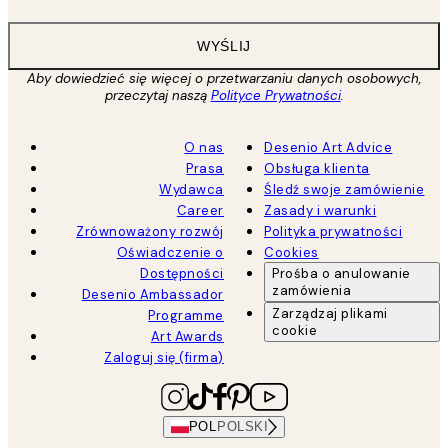
WYŚLIJ
Aby dowiedzieć się więcej o przetwarzaniu danych osobowych,
przeczytaj naszą
Polityce Prywatności
.
O nas
Desenio Art Advice
Prasa
Obsługa klienta
Wydawca
Śledź swoje zamówienie
Career
Zasady i warunki
Zrównoważony rozwój
Polityka prywatności
Oświadczenie o
Cookies
Dostępności
Prośba o anulowanie
zamówienia
Desenio Ambassador
Zarządzaj plikami
Programme
cookie
Art Awards
Zaloguj się (firma)
POL
POLSKI