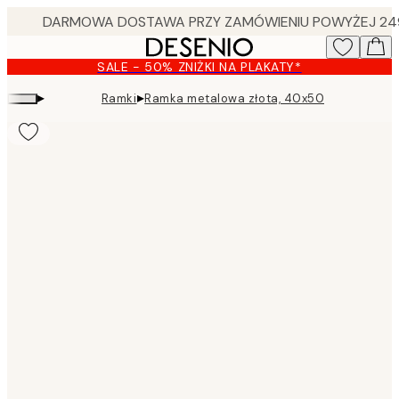
Skip
to
main
SALE - 50% ZNIŻKI NA PLAKATY*
content.
▸
▸
Ramki
Ramka metalowa złota, 40x50
Product
images