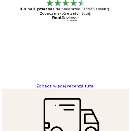
4.4 na 5 gwiazdek
Na podstawie 108435 recenzji.
Zobacz niektóre z nich tutaj.
Zweryfikowany kupujący
Opinie
klientów
Excellent quality at a nice price
20 kwi
Magdalena B
Zobacz więcej recenzji tutaj