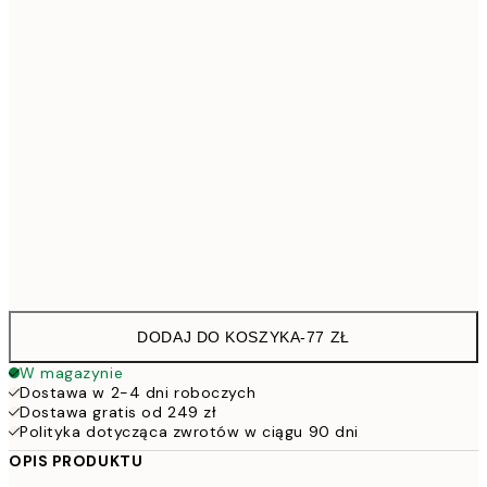
21x30 cm
7
30x40 cm
11
113,0
40x50 cm
13
113,0
50x50 cm
13
143,6
50x70 cm
16
228,6
70x100 cm
26
DODAJ DO KOSZYKA
-
77 ZŁ
W magazynie
Dostawa w 2-4 dni roboczych
Dostawa gratis od 249 zł
Polityka dotycząca zwrotów w ciągu 90 dni
OPIS PRODUKTU