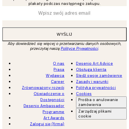
plakaty podczas następnego zakupu.
*
Email
WYŚLIJ
Aby dowiedzieć się więcej o przetwarzaniu danych osobowych,
przeczytaj naszą
Polityce Prywatności
.
O nas
Desenio Art Advice
Prasa
Obsługa klienta
Wydawca
Śledź swoje zamówienie
Career
Zasady i warunki
Zrównoważony rozwój
Polityka prywatności
Oświadczenie o
Cookies
Dostępności
Prośba o anulowanie
zamówienia
Desenio Ambassador
Zarządzaj plikami
Programme
cookie
Art Awards
Zaloguj się (firma)