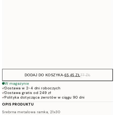
94,3
30x40 cm
1
113,0
40x50 cm
13
113,0
50x50 cm
13
143,6
50x70 cm
16
228,6
70x100 cm
26
DODAJ DO KOSZYKA
-
65,45 ZŁ
77 ZŁ
W magazynie
Dostawa w 2-4 dni roboczych
Dostawa gratis od 249 zł
Polityka dotycząca zwrotów w ciągu 90 dni
OPIS PRODUKTU
Srebrna metalowa ramka, 21x30