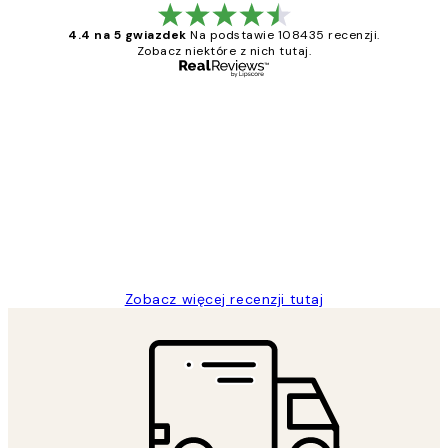
4.4 na 5 gwiazdek
Na podstawie 108435 recenzji.
Zobacz niektóre z nich tutaj.
Zweryfikowany kupujący
Opinie
klientów
Excellent quality at a nice price
20 kwi
Magdalena B
Zobacz więcej recenzji tutaj