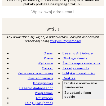
Zapisz się do naszego newslettera i uzyskaj 15% rabatu na
plakaty podczas następnego zakupu.
*
Email
WYŚLIJ
Aby dowiedzieć się więcej o przetwarzaniu danych osobowych,
przeczytaj naszą
Polityce Prywatności
.
O nas
Desenio Art Advice
Prasa
Obsługa klienta
Wydawca
Śledź swoje zamówienie
Career
Zasady i warunki
Zrównoważony rozwój
Polityka prywatności
Oświadczenie o
Cookies
Dostępności
Prośba o anulowanie
zamówienia
Desenio Ambassador
Zarządzaj plikami
Programme
cookie
Art Awards
Zaloguj się (firma)