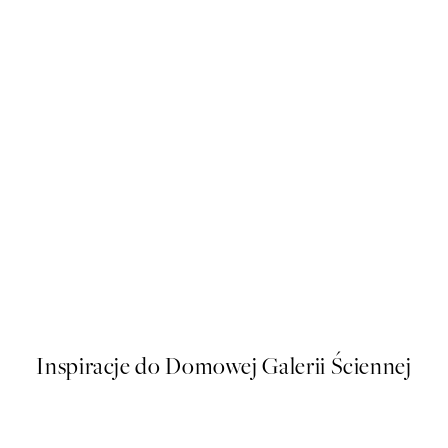
50%*
lakat
Creamy Obsession Plakat
Od 43 zł
86 zł
Inspiracje do Domowej Galerii Ściennej