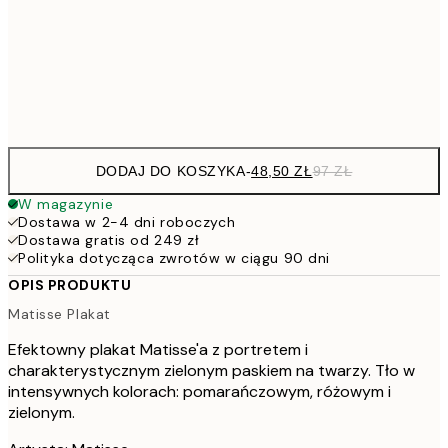
7
50x70 cm
15
Frame
options
DODAJ DO KOSZYKA
-
48,50 ZŁ
97 ZŁ
W magazynie
Dostawa w 2-4 dni roboczych
Dostawa gratis od 249 zł
Polityka dotycząca zwrotów w ciągu 90 dni
OPIS PRODUKTU
Matisse Plakat
Efektowny plakat Matisse'a z portretem i
charakterystycznym zielonym paskiem na twarzy. Tło w
intensywnych kolorach: pomarańczowym, różowym i
zielonym.