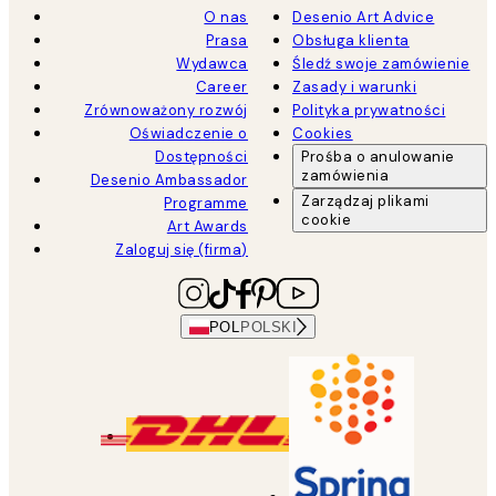
O nas
Desenio Art Advice
Prasa
Obsługa klienta
Wydawca
Śledź swoje zamówienie
Career
Zasady i warunki
Zrównoważony rozwój
Polityka prywatności
Oświadczenie o
Cookies
Dostępności
Prośba o anulowanie
zamówienia
Desenio Ambassador
Zarządzaj plikami
Programme
cookie
Art Awards
Zaloguj się (firma)
POL
POLSKI