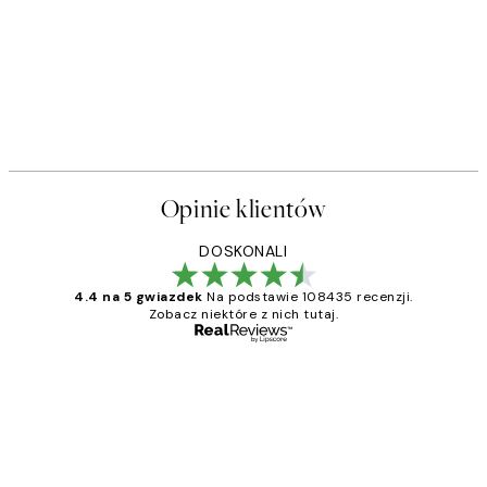
Opinie klientów
DOSKONALI
4.4 na 5 gwiazdek
Na podstawie 108435 recenzji.
Zobacz niektóre z nich tutaj.
Zweryfikowany kupujący
Opinie
klientów
Excellent quality at a nice price