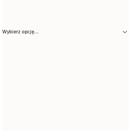
Wybierz opcję...
48,5
30x40 cm