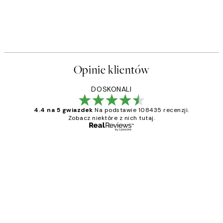
Opinie klientów
DOSKONALI
4.4 na 5 gwiazdek
Na podstawie 108435 recenzji.
Zobacz niektóre z nich tutaj.
Zweryfikowany kupujący
Opinie
klientów
Excellent quality at a nice price
20 kwi
Magdalena B