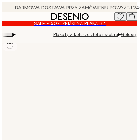
Skip
to
main
SALE - 50% ZNIŻKI NA PLAKATY*
content.
▸
▸
Plakaty w kolorze złota i srebra
Golden N
Product
images