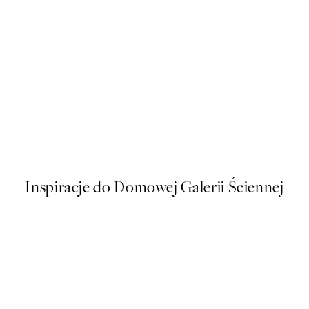
50%*
Surfer Girls Plakat
Od 43 zł
86 zł
Inspiracje do Domowej Galerii Ściennej