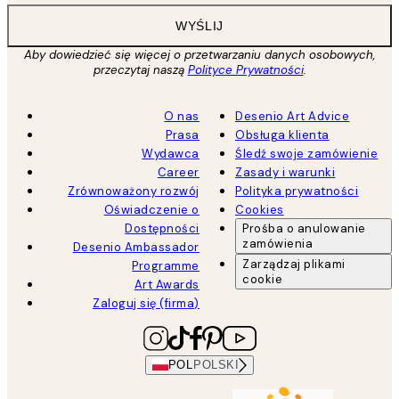
WYŚLIJ
Aby dowiedzieć się więcej o przetwarzaniu danych osobowych,
przeczytaj naszą
Polityce Prywatności
.
O nas
Desenio Art Advice
Prasa
Obsługa klienta
Wydawca
Śledź swoje zamówienie
Career
Zasady i warunki
Zrównoważony rozwój
Polityka prywatności
Oświadczenie o
Cookies
Dostępności
Prośba o anulowanie
zamówienia
Desenio Ambassador
Zarządzaj plikami
Programme
cookie
Art Awards
Zaloguj się (firma)
POL
POLSKI