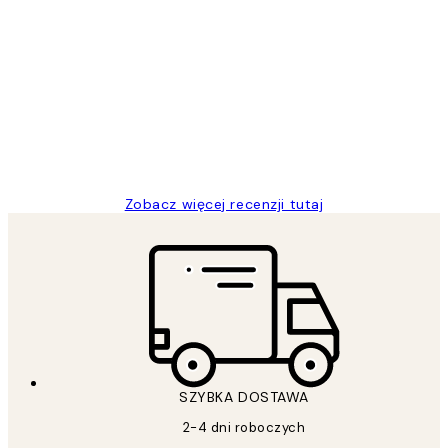
Zweryfikowany kupujący
Opinie
klientów
Excellent quality at a nice price
20 kwi
Magdalena B
Zobacz więcej recenzji tutaj
SZYBKA DOSTAWA
2-4 dni roboczych