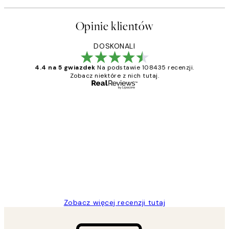
Opinie klientów
DOSKONALI
4.4 na 5 gwiazdek
Na podstawie 108435 recenzji.
Zobacz niektóre z nich tutaj.
Zweryfikowany kupujący
Opinie
klientów
Excellent quality at a nice price
20 kwi
Magdalena B
Zobacz więcej recenzji tutaj