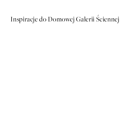
Od 38,67 zł
64,45 zł
Inspiracje do Domowej Galerii Ściennej