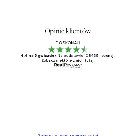
Opinie klientów
DOSKONALI
4.4 na 5 gwiazdek
Na podstawie 108435 recenzji.
Zobacz niektóre z nich tutaj.
Zweryfikowany kupujący
Opinie
klientów
Excellent quality at a nice price
20 kwi
Magdalena B
Zobacz więcej recenzji tutaj