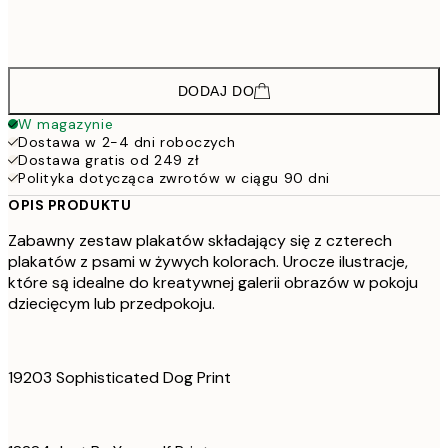
273,6
50x70 cm
45
DODAJ DO
W magazynie
Dostawa w 2-4 dni roboczych
Dostawa gratis od 249 zł
Polityka dotycząca zwrotów w ciągu 90 dni
OPIS PRODUKTU
Zabawny zestaw plakatów składający się z czterech
plakatów z psami w żywych kolorach. Urocze ilustracje,
które są idealne do kreatywnej galerii obrazów w pokoju
dziecięcym lub przedpokoju.
19203 Sophisticated Dog Print