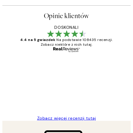
Opinie klientów
DOSKONALI
4.4 na 5 gwiazdek
Na podstawie 108435 recenzji.
Zobacz niektóre z nich tutaj.
Zweryfikowany kupujący
Opinie
klientów
Excellent quality at a nice price
20 kwi
Magdalena B
Zobacz więcej recenzji tutaj