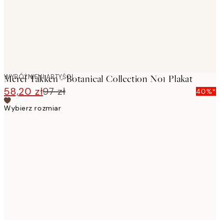
WYRÓŻNIENI ARTYŚCI
Merel Takken - Botanical Collection No1 Plakat
58,20 zł
97 zł
40%*
Wybierz rozmiar