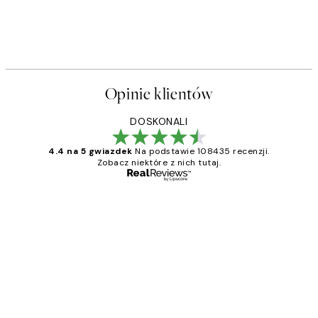
Opinie klientów
DOSKONALI
4.4 na 5 gwiazdek
Na podstawie 108435 recenzji.
Zobacz niektóre z nich tutaj.
Zweryfikowany kupujący
Opinie
klientów
Excellent quality at a nice price
20 kwi
Magdalena B