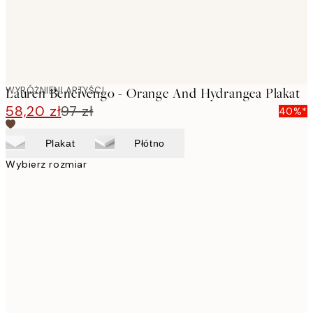
WYRÓŻNIENI ARTYŚCI
Lauren Bencivengo - Orange And Hydrangea Plakat
58,20 zł
97 zł
40%*
Plakat
Płótno
Wybierz rozmiar