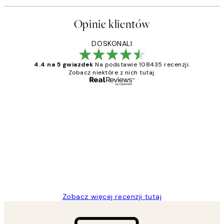
Opinie klientów
DOSKONALI
4.4 na 5 gwiazdek
Na podstawie 108435 recenzji.
Zobacz niektóre z nich tutaj.
Zweryfikowany kupujący
Opinie
klientów
Excellent quality at a nice price
20 kwi
Magdalena B
Zobacz więcej recenzji tutaj