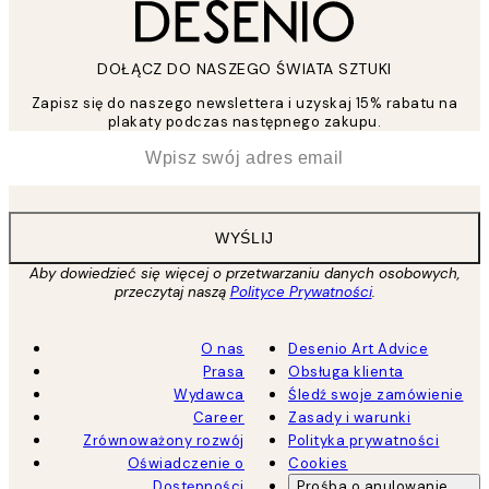
DOŁĄCZ DO NASZEGO ŚWIATA SZTUKI
Zapisz się do naszego newslettera i uzyskaj 15% rabatu na
plakaty podczas następnego zakupu.
*
Email
WYŚLIJ
Aby dowiedzieć się więcej o przetwarzaniu danych osobowych,
przeczytaj naszą
Polityce Prywatności
.
O nas
Desenio Art Advice
Prasa
Obsługa klienta
Wydawca
Śledź swoje zamówienie
Career
Zasady i warunki
Zrównoważony rozwój
Polityka prywatności
Oświadczenie o
Cookies
Dostępności
Prośba o anulowanie